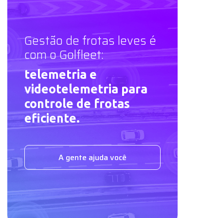
Gestão de frotas leves é
com o Golfleet:
telemetria e
videotelemetria para
controle de frotas
eficiente.
A gente ajuda você