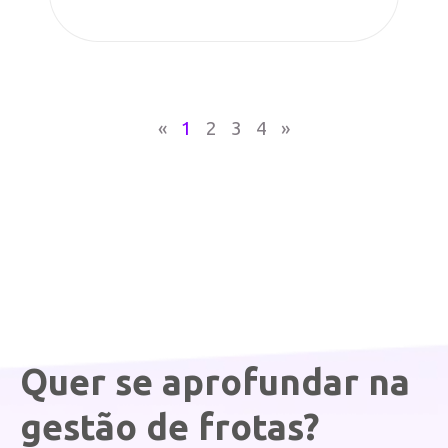
«
1
2
3
4
»
Quer se aprofundar na
gestão de frotas?