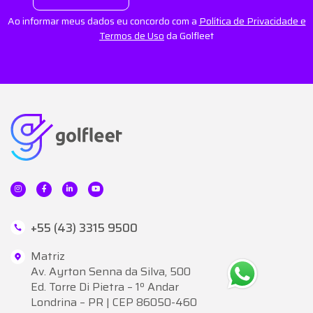
Ao informar meus dados eu concordo com a
Política de Privacidade e
Termos de Uso
da Golfleet
+55 (43) 3315 9500
Matriz
Av. Ayrton Senna da Silva, 500
Ed. Torre Di Pietra – 1º Andar
Londrina – PR | CEP 86050-460