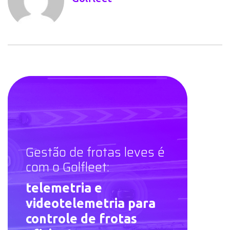
Gestão de frotas leves é
com o Golfleet:
telemetria e
videotelemetria para
controle de frotas