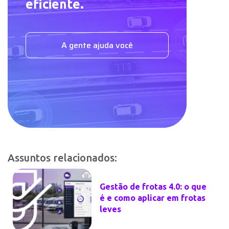
eficiente.
A gente ajuda você
Assuntos relacionados:
Gestão de frotas 4.0: o que
é e como aplicar em frotas
leves