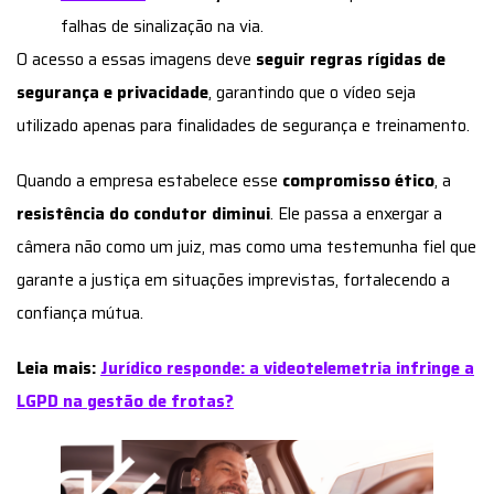
falhas de sinalização na via.
O acesso a essas imagens deve
seguir regras rígidas de
segurança e privacidade
, garantindo que o vídeo seja
utilizado apenas para finalidades de segurança e treinamento.
Quando a empresa estabelece esse
compromisso ético
, a
resistência do condutor diminui
. Ele passa a enxergar a
câmera não como um juiz, mas como uma testemunha fiel que
garante a justiça em situações imprevistas, fortalecendo a
confiança mútua.
Leia mais:
Jurídico responde: a videotelemetr
i
a infringe a
LGPD na gestão de frotas?