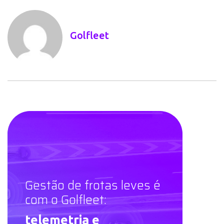
Golfleet
Gestão de frotas leves é
com o Golfleet:
telemetria e