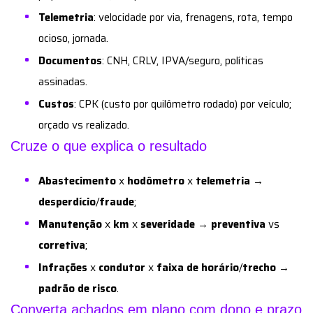
Telemetria
: velocidade por via, frenagens, rota, tempo
ocioso, jornada.
Documentos
: CNH, CRLV, IPVA/seguro, políticas
assinadas.
Custos
: CPK (custo por quilômetro rodado) por veículo;
orçado vs realizado.
Cruze o que explica o resultado
Abastecimento
x
hodômetro
x
telemetria
→
desperdício
/
fraude
;
Manutenção
x
km
x
severidade
→
preventiva
vs
corretiva
;
Infrações
x
condutor
x
faixa de horário
/
trecho
→
padrão de risco
.
Converta achados em plano com dono e prazo