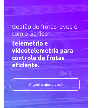
Gestão de frotas leves é
com o Golfleet:
telemetria e
videotelemetria para
controle de frotas
eficiente.
A gente ajuda você