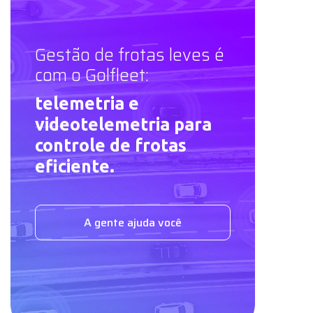
Gestão de frotas leves é
com o Golfleet:
telemetria e
videotelemetria para
controle de frotas
eficiente.
A gente ajuda você