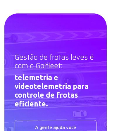
Gestão de frotas leves é
com o Golfleet:
telemetria e
videotelemetria para
controle de frotas
eficiente.
A gente ajuda você