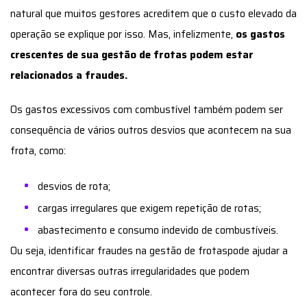
Os gastos excessivos com combustível também podem ser
consequência de vários outros desvios que acontecem na sua
frota, como:
desvios de rota;
cargas irregulares que exigem repetição de rotas;
abastecimento e consumo indevido de combustíveis.
Ou seja, identificar fraudes na gestão de frotaspode ajudar a
encontrar diversas outras irregularidades que podem
acontecer fora do seu controle.
Embora a existência dessas fraudes possa passar
despercebida, há uma forma eficiente de identificá-las,
combatê-las, evitá-las e ainda ter total controle de frota.
Tudo com eficiência e inteligência de negócio.