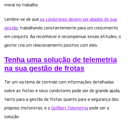
Ter um sistema de controle com informações detalhadas
sobre as frotas e seus condutores pode ser de grande ajuda,
tanto para a gestão de frotas quanto para a segurança dos
próprios motoristas, e o
Golfleet Telemetria
pode ser a
solução.
Este sistema disponibiliza essas informações de maneira
muito visual, intuitiva e inteligente, e é uma
solução digital
de rastreamento eficiente
que ajuda a identificar possíveis
fraudes, soluciona problemas com uso indevido de veículos,
reduz custos e aumenta a segurança de sua frota.
Nessa plataforma especializada, o gestor de frota acompanha
toda a operação sem sair do escritório. Ela permite a
visualização de todos os veículos no mapa, bem como a