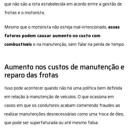
fatores podem causar aumento no custo com
combustíveis
e na manutenção, sem falar na perda de tempo.
Aumento nos custos de manutenção e
reparo das frotas
Isso pode acontecer quando não há uma política bem definida
em relação à manutenção de veículos. O que ocasiona em
casos em que os condutores acabam cometendo fraudes ao
realizar manutenções desnecessárias como uma troca de óleo,
que pode ser superfaturada ou até mesmo falsa.
No que diz respeito ao controle da frota, você pode não
saber exatamente o que há de errado com os seus
veículos.
Além disso, a necessidade de manutenção pode ser
real, mas e se ela acontecer devido à falta de cuidado do