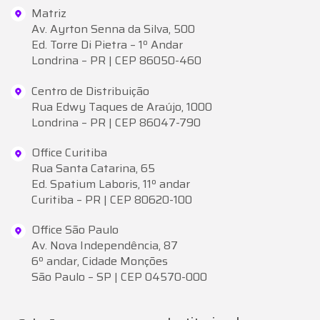
Ed. Spatium Laboris, 11º andar
Curitiba – PR | CEP 80620-100
Office São Paulo
Av. Nova Independência, 87
6º andar, Cidade Monções
São Paulo – SP | CEP 04570-000
Institucional
Soluções
Cases de sucesso
Sistemas
Sobre nós
Telemetria
Instituto PARAR
Vídeotelemetria
Flex
Conteúdos
Smart
Blog
Locadoras