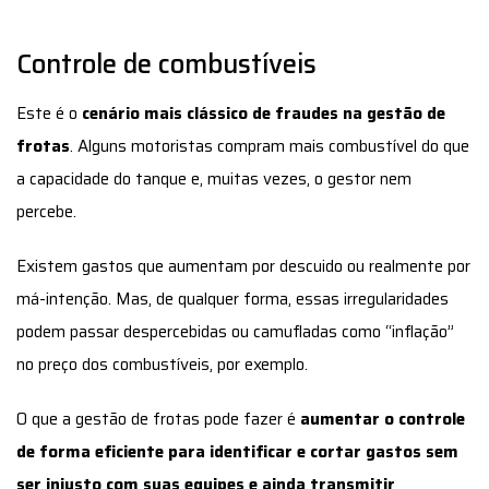
frotas
. Alguns motoristas compram mais combustível do que
a capacidade do tanque e, muitas vezes, o gestor nem
percebe.
Existem gastos que aumentam por descuido ou realmente por
má-intenção. Mas, de qualquer forma, essas irregularidades
podem passar despercebidas ou camufladas como “inflação”
no preço dos combustíveis, por exemplo.
O que a gestão de frotas pode fazer é
aumentar o controle
de forma eficiente para identificar e cortar gastos sem
ser injusto com suas equipes e ainda transmitir
confiança e credibilidade
.
Para tanto,
é essencial contar com uma boa integração do
cartão combustível com
seu sistema de telemetria
.