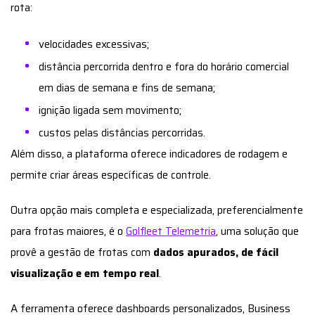
permite criar áreas específicas de controle.
Outra opção mais completa e especializada, preferencialmente
para frotas maiores, é o
Golfleet Telemetria
, uma solução que
provê a gestão de frotas com
dados apurados, de fácil
visualização e em tempo real
.
A ferramenta oferece dashboards personalizados, Business
Intelligence, relatórios avançados e também integração com o
controle de combustível.
Leia mais:
Telemetria possibilita uma redução de até
75% no número de infrações e sinistros
Assim, com a telemetria, o gestor pode estabelecer uma
excelente política de frota para o seu negócio
. Só é preciso