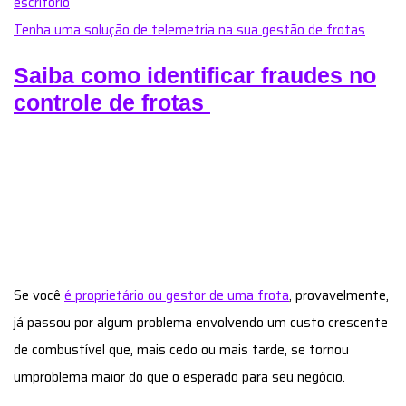
escritório
Tenha uma solução de telemetria na sua gestão de frotas
Saiba como identificar fraudes no
controle de frotas
Se você
é proprietário ou gestor de uma frota
, provavelmente,
já passou por algum problema envolvendo um custo crescente
de combustível que, mais cedo ou mais tarde, se tornou
umproblema maior do que o esperado para seu negócio.
A fraude de combustível é um dos problemas mais comuns
com os quais o controle de frotas e a gestão têm de lidar.
Mesmo que sua equipe seja composta por excelentes
profissionais, em algum momento isso pode acontecer em seu