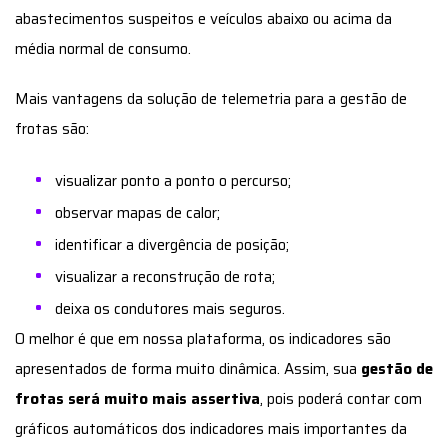
identificar a divergência de posição;
visualizar a reconstrução de rota;
deixa os condutores mais seguros.
O melhor é que em nossa plataforma, os indicadores são
apresentados de forma muito dinâmica. Assim, sua
gestão de
frotas será muito mais assertiva
, pois poderá contar com
gráficos automáticos dos indicadores mais importantes da
rota:
velocidades excessivas;
distância percorrida dentro e fora do horário comercial
em dias de semana e fins de semana;
ignição ligada sem movimento;
custos pelas distâncias percorridas.
Além disso, a plataforma oferece indicadores de rodagem e