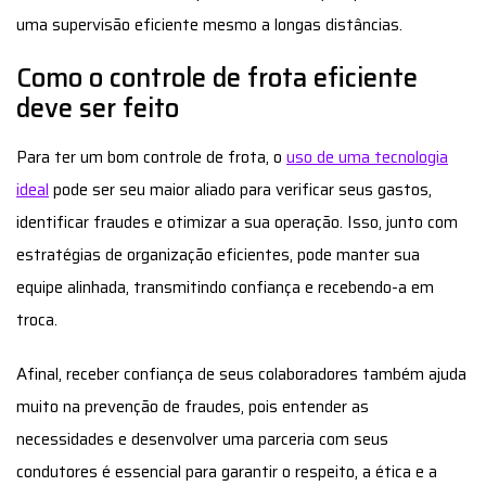
equipe alinhada, transmitindo confiança e recebendo-a em
troca.
Afinal, receber confiança de seus colaboradores também ajuda
muito na prevenção de fraudes, pois entender as
necessidades e desenvolver uma parceria com seus
condutores é essencial para garantir o respeito, a ética e a
moral no trabalho.
Lembre-se de que
os condutores devem ser aliados de sua
gestão
, trabalhando constantemente para um crescimento
em conjunto. Ao reconhecer e recompensar essas atitudes, o
gestor cria um relacionamento positivo com eles.
Tenha uma solução de telemetria
na sua gestão de frotas