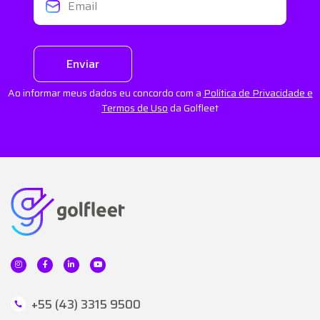
+55 (43) 3315 9500
Matriz
Av. Ayrton Senna da Silva, 500
Ed. Torre Di Pietra – 1º Andar
Londrina – PR | CEP 86050-460
Centro de Distribuição
Rua Edwy Taques de Araújo, 1000
Londrina – PR | CEP 86047-790
Office Curitiba
Rua Santa Catarina, 65