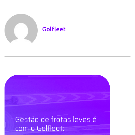
Gestão de frotas leves é
com o Golfleet:
telemetria e
videotelemetria para
controle de frotas
eficiente.
A gente ajuda você