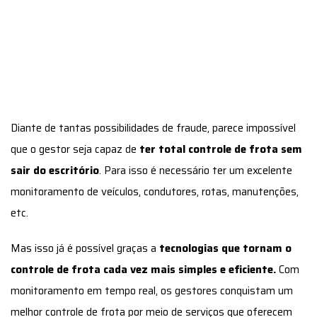
sair do escritório
. Para isso é necessário ter um excelente
monitoramento de veículos, condutores, rotas, manutenções,
etc.
Mas isso já é possível graças a
tecnologias que tornam o
controle de frota cada vez mais simples e eficiente.
Com
monitoramento em tempo real, os gestores conquistam um
melhor controle de frota por meio de serviços que oferecem
uma supervisão eficiente mesmo a longas distâncias.
Como o controle de frota eficiente
deve ser feito
Para ter um bom controle de frota, o
uso de uma tecnologia
ideal
pode ser seu maior aliado para verificar seus gastos,
identificar fraudes e otimizar a sua operação. Isso, junto com
estratégias de organização eficientes, pode manter sua