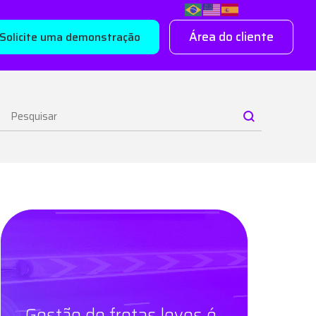
Área do cliente
Solicite uma demonstração
Gestão de frotas leves é