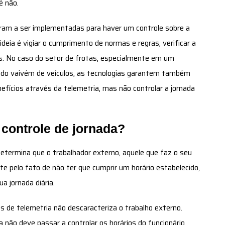
é não.
ram a ser implementadas para haver um controle sobre a
ideia é vigiar o cumprimento de normas e regras, verificar a
es. No caso do setor de frotas, especialmente em um
ado vaivém de veículos, as tecnologias garantem também
efícios através da telemetria, mas não controlar a jornada
 controle de jornada?
determina que o trabalhador externo, aquele que faz o seu
nte pelo fato de não ter que cumprir um horário estabelecido,
 jornada diária.
s de telemetria não descaracteriza o trabalho externo.
 não deve passar a controlar os horários do funcionário