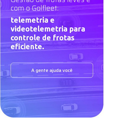
com o Golfleet:
telemetria e
videotelemetria para
controle de frotas
eficiente.
A gente ajuda você