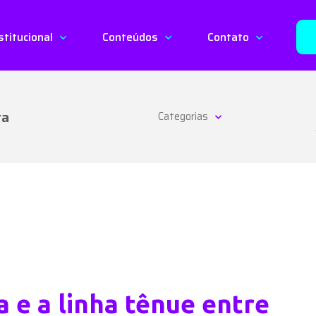
stitucional
Conteúdos
Contato
ta
Categorias
a e a linha tênue entre