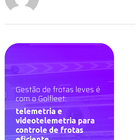
Gestão de frotas leves é
com o Golfleet:
telemetria e
videotelemetria para
controle de frotas
eficiente.