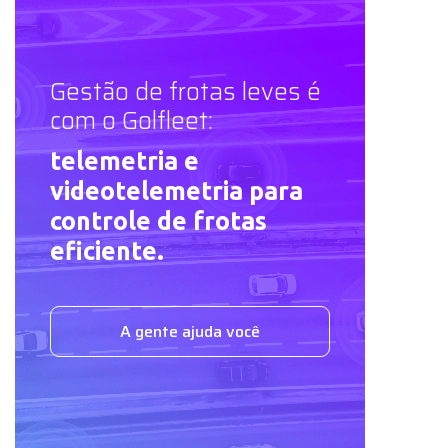
Gestão de frotas leves é
com o Golfleet:
telemetria e
videotelemetria para
controle de frotas
eficiente.
A gente ajuda você