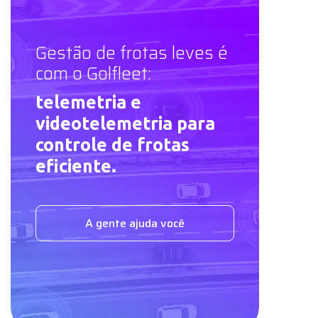
Gestão de frotas leves é
com o Golfleet:
telemetria e
videotelemetria para
controle de frotas
eficiente.
A gente ajuda você