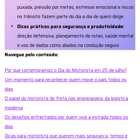
puxada, pressão por metas, estresse emocional e riscos
no trânsito fazem parte do dia a dia de quem dirige.
Dicas práticas para segurança e produtividade:
direção defensiva, planejamento de rotas, saúde mental
e uso de dados como aliados na condução segura.
Navegue pelo conteúdo:
Por que comemoramos o Dia do Motorista em 25 de julho?
Um momento para reconhecer quem move o país todos os
dias
O papel do motorista de frota nas engrenagens da logística
moderna
Os desafios enfrentados por quem vive a estrada todos os
dias
Dicas para motorista que querem mais segurança, tempo e