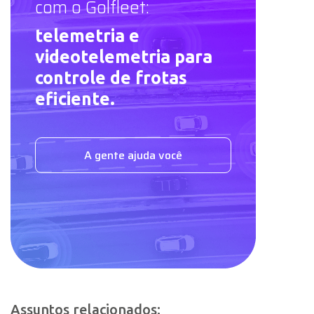
com o Golfleet:
telemetria e
videotelemetria para
controle de frotas
eficiente.
A gente ajuda você
Assuntos relacionados: