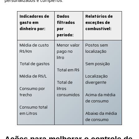
personalizados e completos:
Indicadores de
Dados
Relatórios de
gasto em
filtrados
exceções de
dinheiro por:
por
combustível:
período:
Média de custo
Menor valor
Postos sem
R$/Km
pago no
localização
litro
Total de gastos
Sem posição
Total em R$
Média de R$/L
Localização
Total de
divergente
Consumo por
litros
trecho
consumidos
Acima da média
de consumo
Consumo total
em Litros
Abaixo da média
de consumo
Ações para melhorar o controle de