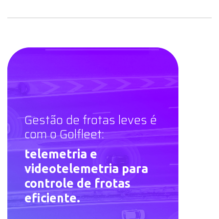
Gestão de frotas leves é
com o Golfleet:
telemetria e
videotelemetria para
controle de frotas
eficiente.