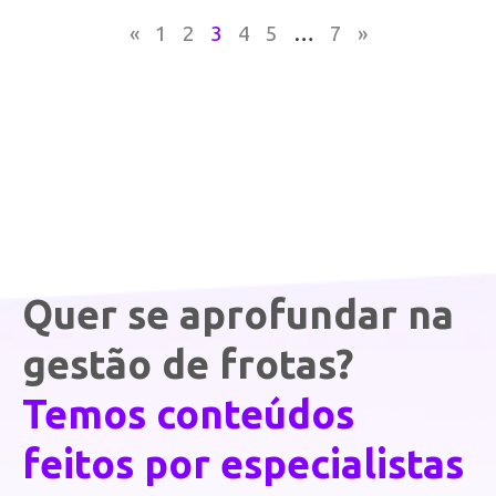
«
1
2
3
4
5
…
7
»
Quer se aprofundar na
gestão de frotas?
Temos conteúdos
feitos por especialistas