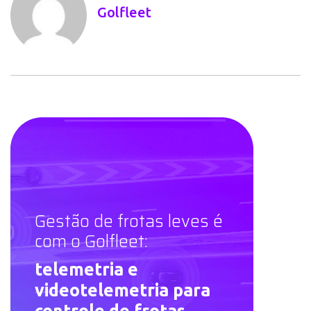
Golfleet
Gestão de frotas leves é
com o Golfleet:
telemetria e
videotelemetria para
controle de frotas