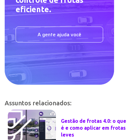
eficiente.
A gente ajuda você
Assuntos relacionados:
Gestão de frotas 4.0: o que
é e como aplicar em frotas
leves